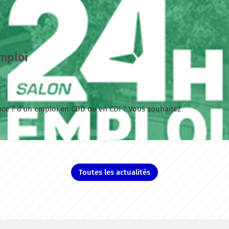
mploi
ance ? d’un emploi en CDD ou en CDI ? Vous souhaitez
Toutes les actualités