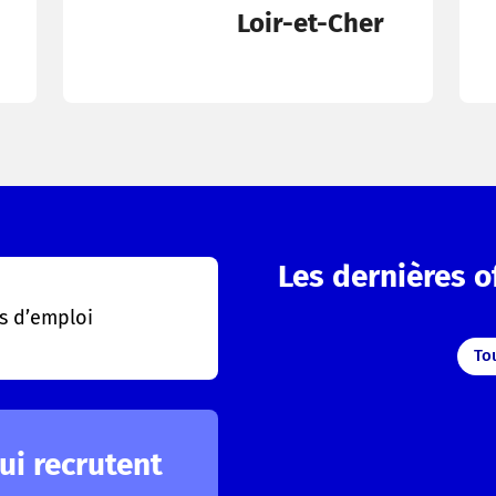
Loir-et-Cher
Les dernières o
es d’emploi
Tou
ui recrutent