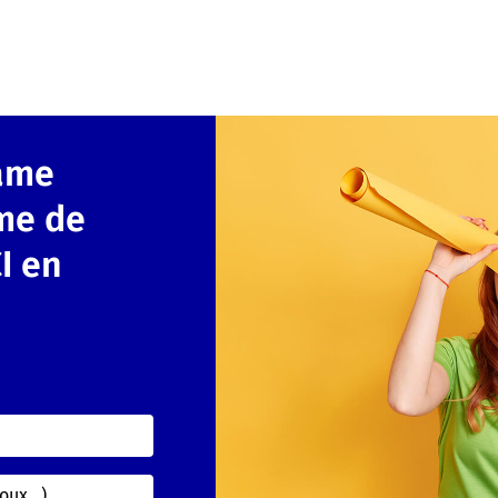
ame
rme de
I en