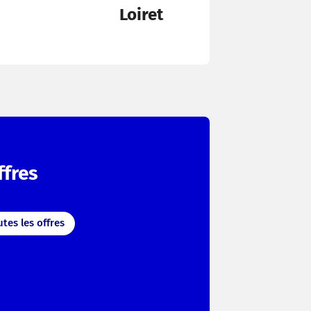
Loiret
ffres
tes les offres