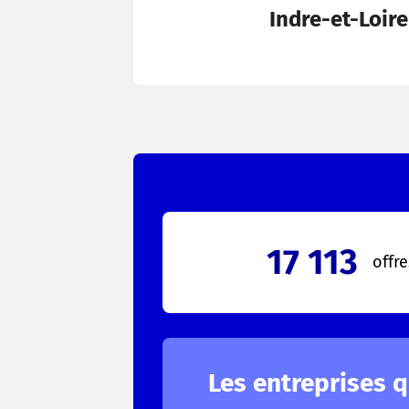
Indre-et-Loire
17 113
offr
Les entreprises q