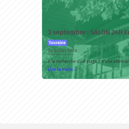
3 septembre : SALON 24H E
Touraine
24 juillet 2026
À la recherche d’un stage ? d’une altern
Lire la suite